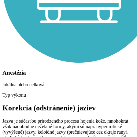
Anestézia
lokálna alebo celková
Typ výkonu
Korekcia (odstránenie) jaziev
Jazva je súčasťou prirodzeného procesu hojenia kože, mnohokrát
však nadobudne neželané formy, akými sú napr. hypertrofické
(vyvýšené) jazvy, keloidné jazvy (prečnievajúce cez okraje rany),