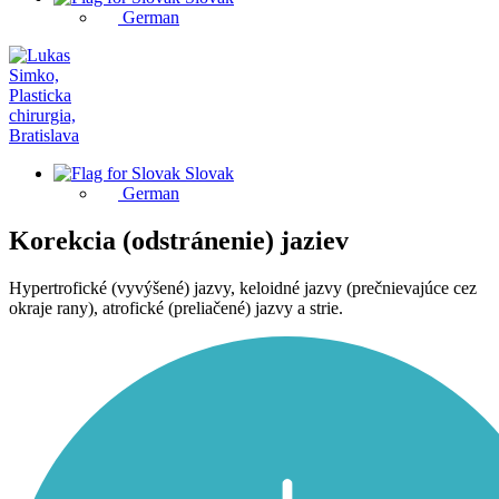
German
Slovak
German
Korekcia (odstránenie) jaziev
Hypertrofické (vyvýšené) jazvy, keloidné jazvy (prečnievajúce cez
okraje rany), atrofické (preliačené) jazvy a strie.