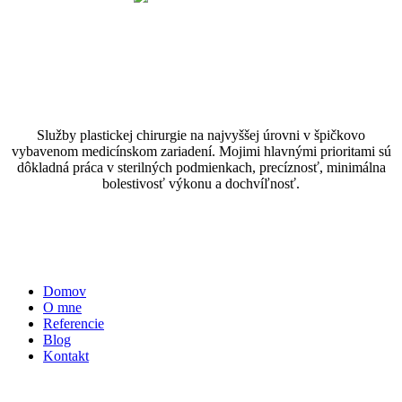
Služby plastickej chirurgie na najvyššej úrovni v špičkovo
vybavenom medicínskom zariadení. Mojimi hlavnými prioritami sú
dôkladná práca v sterilných podmienkach, precíznosť, minimálna
bolestivosť výkonu a dochvíľnosť.
Zásady ochrany osobných údajov
Zásady používania cookies
Informácie
Domov
O mne
Referencie
Blog
Kontakt
Naše služby