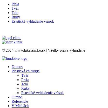
Prsia
Tvár
Telo
Ruky
Estetické vyhladenie vrások
Sociálne siete
© 2024 www.lukassimko.sk | Všetky práva vyhradené
Domov
Plastická chirurgia
Tvár
Prsia
Telo
Ruky
Estetické vyhladenie vrások
O mne
Referencie
V Médiách