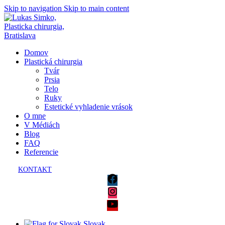
Skip to navigation
Skip to main content
Domov
Plastická chirurgia
Tvár
Prsia
Telo
Ruky
Estetické vyhladenie vrások
O mne
V Médiách
Blog
FAQ
Referencie
KONTAKT
Slovak