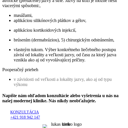
atrofické (preliačené) jazvy a strie. Jazvy na koži je možné riešiť
viacerými spôsobmi:,
masážami,
aplikáciou silikónových plátkov a gélov,
aplikáciou kortikoidových injekcií,
brúsením (dermabráziou), 5) chirurgickým odstránením,
vlastným tukom. Výber konkrétneho liečebného postupu
závisí od lokality a veľkosti jazvy, od času za ktorý jazva
vznikla ako aj od vyvolávajúcej príčiny.
Pooperačný priebeh
v závislosti od veľkosti a lokality jazvy, ako aj od typu
výkonu
Napíšte nám ohľadom konzultácie alebo vyšetrenia u nás na
našej modernej klinike. Nás nikdy neobťažujete.
KONZULTÁCIA
+421 918 942 147