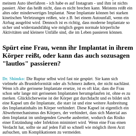
meinem Auto überfahren - ich habe es auf Instagram - und ihm ist nichts
passiert. Aber das heißt nicht, dass es nicht brechen kann. Meistens reißt ein
altes oder minderwertiges Implantat. Neue Implantate können bei starken
kinetischen Verletzungen reißen, wie z.B. bei einem Autounfall, wenn ein
Airbag ausgelöst wird. Dennoch ist es richtig, dass moderne Implantate so
sicher und widerstandsfähig wie möglich gegen normale körperliche
Aktivitäten und kleinere Unfälle sind, die im Leben passieren können.
Spürt eine Frau, wenn ihr Implantat in ihrem
Körper reißt, oder kann das auch sozusagen
"lautlos" passieren?
Dr. Shimko:
Die Ruptur selbst wird fast nie gespürt. Sie kann sich
vielmehr als Brustdeformität oder als Schmerz äußern, der nicht nachlässt.
Wenn ich alte gerissene Implantate ersetze, ist es oft klar, dass die Frau
schon sehr lange mit gerissenen Implantaten herumgelaufen ist, ohne es zu
merken. Glücklicherweise ist der Körper gut durchdacht und es bildet sich
eine Kapsel um die Implantate, die starr ist und eine weitere Ausbreitung
des Implantatinhalts im Körper verhindert. Diese Kapsel ist eigentlich ein
Abwehrmechanismus des Körpers, der verhindert, dass sich Material aus
dem Implantat im umliegenden Gewebe ausbreitet, wodurch das Risiko
einer Entzündung oder Infektion minimiert wird. Wenn eine Frau einen
Verdacht hat, sollte sie auf jeden Fall so schnell wie möglich ihren Arzt
aufsuchen, um Komplikationen zu vermeiden.