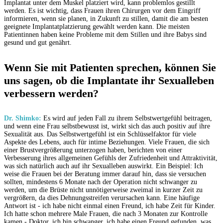
Implantat unter dem Muskel platziert wird, kann problemlos gestillt
werden. Es ist wichtig, dass Frauen ihren Chirurgen vor dem Eingriff
informieren, wenn sie planen, in Zukunft zu stillen, damit die am besten
geeignete Implantatplatzierung gewählt werden kann. Die meisten
Patientinnen haben keine Probleme mit dem Stillen und ihre Babys sind
gesund und gut genährt.
Wenn Sie mit Patienten sprechen, können Sie
uns sagen, ob die Implantate ihr Sexualleben
verbessern werden?
Dr. Shimko:
Es wird auf jeden Fall zu ihrem Selbstwertgefühl beitragen,
und wenn eine Frau selbstbewusst ist, wirkt sich das auch positiv auf ihre
Sexualität aus. Das Selbstwertgefühl ist ein Schlüsselfaktor für viele
Aspekte des Lebens, auch für intime Beziehungen. Viele Frauen, die sich
einer Brustvergrößerung unterzogen haben, berichten von einer
Verbesserung ihres allgemeinen Gefühls der Zufriedenheit und Attraktivität,
was sich natürlich auch auf ihr Sexualleben auswirkt. Ein Beispiel: Ich
weise die Frauen bei der Beratung immer darauf hin, dass sie versuchen
sollten, mindestens 6 Monate nach der Operation nicht schwanger zu
werden, um die Brüste nicht unnötigerweise zweimal in kurzer Zeit zu
vergrößern, da dies Dehnungsstreifen verursachen kann. Eine häufige
Antwort ist - ich habe nicht einmal einen Freund, ich habe Zeit für Kinder.
Ich hatte schon mehrere Male Frauen, die nach 3 Monaten zur Kontrolle
kamen - Doktor, ich bin schwanger, ich habe einen Freund gefunden, was