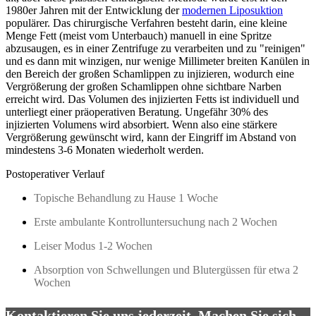
1980er Jahren mit der Entwicklung der
modernen Liposuktion
populärer. Das chirurgische Verfahren besteht darin, eine kleine
Menge Fett (meist vom Unterbauch) manuell in eine Spritze
abzusaugen, es in einer Zentrifuge zu verarbeiten und zu "reinigen"
und es dann mit winzigen, nur wenige Millimeter breiten Kanülen in
den Bereich der großen Schamlippen zu injizieren, wodurch eine
Vergrößerung der großen Schamlippen ohne sichtbare Narben
erreicht wird. Das Volumen des injizierten Fetts ist individuell und
unterliegt einer präoperativen Beratung. Ungefähr 30% des
injizierten Volumens wird absorbiert. Wenn also eine stärkere
Vergrößerung gewünscht wird, kann der Eingriff im Abstand von
mindestens 3-6 Monaten wiederholt werden.
Postoperativer Verlauf
Topische Behandlung zu Hause 1 Woche
Erste ambulante Kontrolluntersuchung nach 2 Wochen
Leiser Modus 1-2 Wochen
Absorption von Schwellungen und Blutergüssen für etwa 2
Wochen
Kontaktieren Sie uns jederzeit. Machen Sie sich