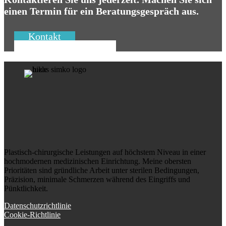
einen Termin für ein Beratungsgespräch aus.
Kontakt
+421 903 666 555
Plastisch-chirurgische Leistungen auf höchstem Niveau in einer
hochmodernen medizinischen Einrichtung. Meine obersten
Prioritäten sind gründliche Arbeit unter sterilen Bedingungen,
Präzision, minimale Schmerzen während des Eingriffs und
Pünktlichkeit.
Datenschutzrichtlinie
Cookie-Richtlinie