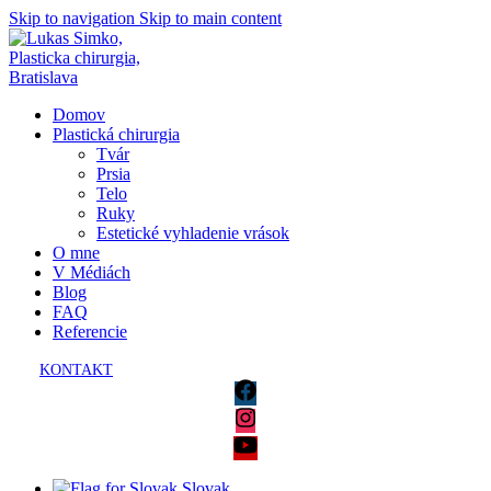
Skip to navigation
Skip to main content
Domov
Plastická chirurgia
Tvár
Prsia
Telo
Ruky
Estetické vyhladenie vrások
O mne
V Médiách
Blog
FAQ
Referencie
KONTAKT
Slovak