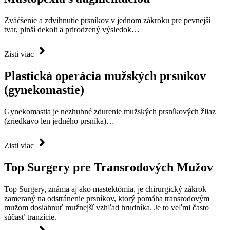
Zväčšenie a zdvihnutie prsníkov v jednom zákroku pre pevnejší
tvar, plnší dekolt a prirodzený výsledok…
Zisti viac
Plastická operácia mužských prsníkov
(gynekomastie)
Gynekomastia je nezhubné zdurenie mužských prsníkových žliaz
(zriedkavo len jedného prsníka)…
Zisti viac
Top Surgery pre Transrodových Mužov
Top Surgery, známa aj ako mastektómia, je chirurgický zákrok
zameraný na odstránenie prsníkov, ktorý pomáha transrodovým
mužom dosiahnuť mužnejší vzhľad hrudníka. Je to veľmi často
súčasť tranzície.