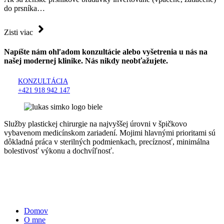
do prsníka…
Zisti viac
Napíšte nám ohľadom konzultácie alebo vyšetrenia u nás na
našej modernej klinike. Nás nikdy neobťažujete.
KONZULTÁCIA
+421 918 942 147
Služby plastickej chirurgie na najvyššej úrovni v špičkovo
vybavenom medicínskom zariadení. Mojimi hlavnými prioritami sú
dôkladná práca v sterilných podmienkach, precíznosť, minimálna
bolestivosť výkonu a dochvíľnosť.
Zásady ochrany osobných údajov
Zásady používania cookies
Informácie
Domov
O mne