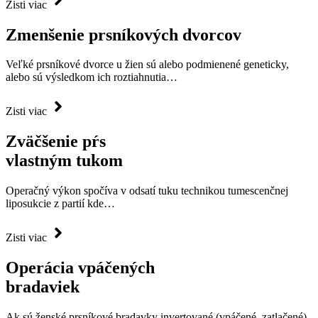
Zisti viac
Zmenšenie prsníkových dvorcov
Veľké prsníkové dvorce u žien sú alebo podmienené geneticky,
alebo sú výsledkom ich roztiahnutia…
Zisti viac
Zväčšenie pŕs
vlastným tukom
Operačný výkon spočíva v odsatí tuku technikou tumescenčnej
liposukcie z partií kde…
Zisti viac
Operácia vpáčených
bradaviek
Ak sú ženské prsníkové bradavky invertované (vpáčené, zatlačené)