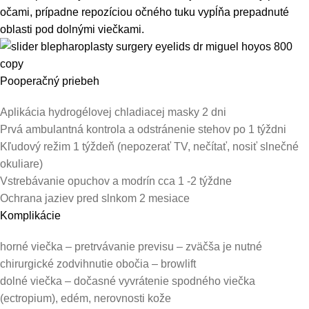
očami, prípadne repozíciou očného tuku vypĺňa prepadnuté
oblasti pod dolnými viečkami.
Pooperačný priebeh
Aplikácia hydrogélovej chladiacej masky 2 dni
Prvá ambulantná kontrola a odstránenie stehov po 1 týždni
Kľudový režim 1 týždeň (nepozerať TV, nečítať, nosiť slnečné
okuliare)
Vstrebávanie opuchov a modrín cca 1 -2 týždne
Ochrana jaziev pred slnkom 2 mesiace
Komplikácie
horné viečka – pretrvávanie previsu – zväčša je nutné
chirurgické zodvihnutie obočia – browlift
dolné viečka – dočasné vyvrátenie spodného viečka
(ectropium), edém, nerovnosti kože