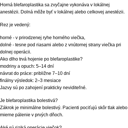
Horná blefaroplastika sa zvyčajne vykonáva v lokálnej
anestézii. Dolná môže byť v lokálnej alebo celkovej anestézii.
Rez je vedený:
horné - v prirodzenej ryhe horného viečka,
dolné - tesne pod riasami alebo z vnútornej strany viečka pri
dolnej operácii.
Ako dlho trvá hojenie po blefaroplastike?
modriny a opuch: 5–14 dní
návrat do práce: približne 7–10 dní
finálny výsledok: 2–3 mesiace
Jazvy sú po zahojení prakticky neviditeľné.
Je blefaroplastika bolestivá?
Zákrok je minimálne bolestivý. Pacienti pociťujú skôr tlak alebo
mierne pálenie v prvých dňoch.
Aké sú riziká operácie viečok?