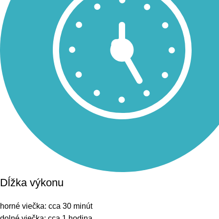
Dĺžka výkonu
horné viečka: cca 30 minút
dolné viečka: cca 1 hodina