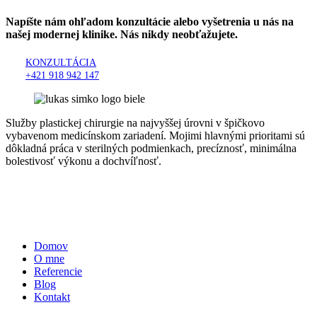
Napíšte nám ohľadom konzultácie alebo vyšetrenia u nás na
našej modernej klinike. Nás nikdy neobťažujete.
KONZULTÁCIA
+421 918 942 147
Služby plastickej chirurgie na najvyššej úrovni v špičkovo
vybavenom medicínskom zariadení. Mojimi hlavnými prioritami sú
dôkladná práca v sterilných podmienkach, precíznosť, minimálna
bolestivosť výkonu a dochvíľnosť.
Zásady ochrany osobných údajov
Zásady používania cookies
Informácie
Domov
O mne
Referencie
Blog
Kontakt