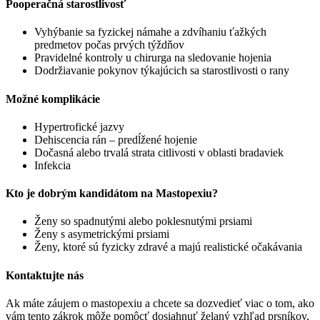
Pooperačná starostlivosť
Vyhýbanie sa fyzickej námahe a zdvíhaniu ťažkých
predmetov počas prvých týždňov
Pravidelné kontroly u chirurga na sledovanie hojenia
Dodržiavanie pokynov týkajúcich sa starostlivosti o rany
Možné komplikácie
Hypertrofické jazvy
Dehiscencia rán – predĺžené hojenie
Dočasná alebo trvalá strata citlivosti v oblasti bradaviek
Infekcia
Kto je dobrým kandidátom na Mastopexiu?
Ženy so spadnutými alebo poklesnutými prsiami
Ženy s asymetrickými prsiami
Ženy, ktoré sú fyzicky zdravé a majú realistické očakávania
Kontaktujte nás
Ak máte záujem o mastopexiu a chcete sa dozvedieť viac o tom, ako
vám tento zákrok môže pomôcť dosiahnuť želaný vzhľad prsníkov,