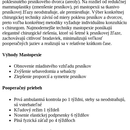
poklesnutého prsníkového dvorca (areoly). Na rozdiel od redukčnej
mammaplastiky (zmenšenie prsníkov), pri mastopexii sa tkanivo
prsníkovej žľazy neodstraňuje, ale premiestňuje. Výber konkrétnej
chirurgickej techniky závisí od miery poklesu prsníkov a dvorcov,
preto voľba konkrétnej metodiky vyžaduje individuálnu konzultáciu
s chirurgom. Najmodernejšie techniky mastopexie ponúkajú
elegantné chirurgické riešenia, ktoré sú šetrné k prsníkovej žľaze,
zachovávajú citlivosť bradaviek, minimalizujú veľkosť
pooperačných jaziev a realizujú sa v relatívne krátkom čase.
Výhody Mastopexie
Obnovenie mladistvého vzhľadu prsníkov
Zvýšenie sebavedomia a sebaúcty
Zlepšenie proporcií a symetrie prsníkov
Pooperačný priebeh
Prvá ambulantná kontrola po 1 týždni, stehy sa neodstraňujú,
sú vstrebateľné
Kľudový režim 1 týždeň
Nosenie elastickej podprsenky 6 týždňov
Plná fyzická záťaž po 4 týždňoch