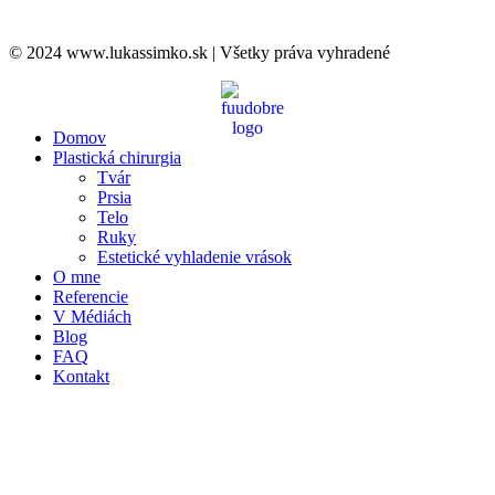
© 2024 www.lukassimko.sk | Všetky práva vyhradené
Domov
Plastická chirurgia
Tvár
Prsia
Telo
Ruky
Estetické vyhladenie vrások
O mne
Referencie
V Médiách
Blog
FAQ
Kontakt